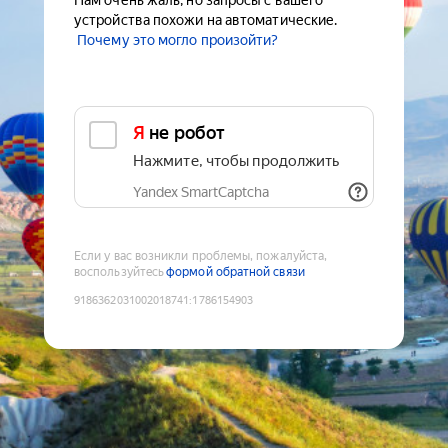
Нам очень жаль, но запросы с вашего
устройства похожи на автоматические.
Почему это могло произойти?
Я не робот
Нажмите, чтобы продолжить
Yandex SmartCaptcha
Если у вас возникли проблемы, пожалуйста,
воспользуйтесь
формой обратной связи
9186362031002018741
:
1786154903