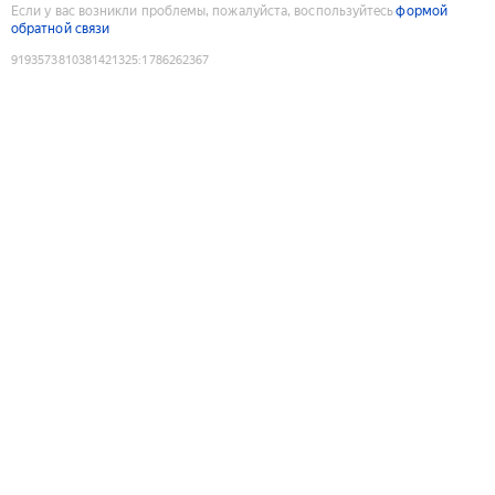
Если у вас возникли проблемы, пожалуйста, воспользуйтесь
формой
обратной связи
9193573810381421325
:
1786262367