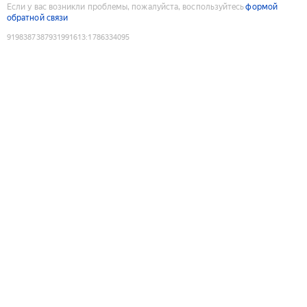
Если у вас возникли проблемы, пожалуйста, воспользуйтесь
формой
обратной связи
9198387387931991613
:
1786334095