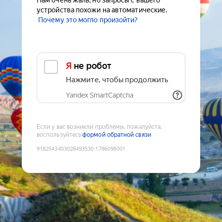
Нам очень жаль, но запросы с вашего
устройства похожи на автоматические.
Почему это могло произойти?
Я не робот
Нажмите, чтобы продолжить
Yandex SmartCaptcha
Если у вас возникли проблемы, пожалуйста,
воспользуйтесь
формой обратной связи
9182543403028493530
:
1786098001