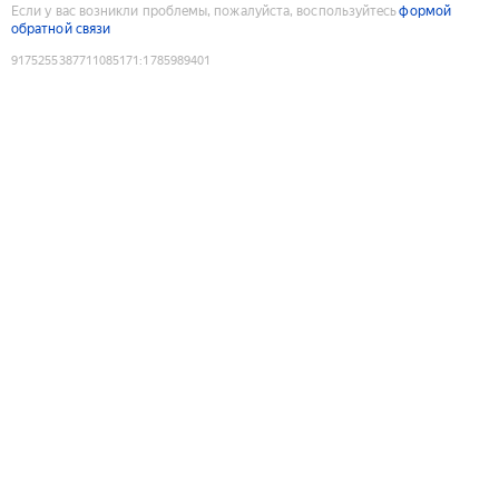
Если у вас возникли проблемы, пожалуйста, воспользуйтесь
формой
обратной связи
9175255387711085171
:
1785989401