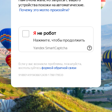
Нам очень жаль, но запросы с вашего
устройства похожи на автоматические.
Почему это могло произойти?
Я не робот
Нажмите, чтобы продолжить
Yandex SmartCaptcha
Если у вас возникли проблемы, пожалуйста,
воспользуйтесь
формой обратной связи
9188014919436612439
:
1786179533