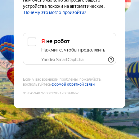
Нам очень жаль, но запросы с вашего
устройства похожи на автоматические.
Почему это могло произойти?
Я не робот
Нажмите, чтобы продолжить
Yandex SmartCaptcha
Если у вас возникли проблемы, пожалуйста,
воспользуйтесь
формой обратной связи
9193459407618081205
:
1786260662