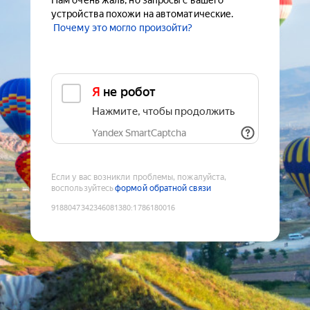
Нам очень жаль, но запросы с вашего
устройства похожи на автоматические.
Почему это могло произойти?
Я не робот
Нажмите, чтобы продолжить
Yandex SmartCaptcha
Если у вас возникли проблемы, пожалуйста,
воспользуйтесь
формой обратной связи
9188047342346081380
:
1786180016