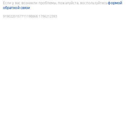
Если у вас возникли проблемы, пожалуйста, воспользуйтесь
формой
обратной связи
9190220157711198868
:
1786212393