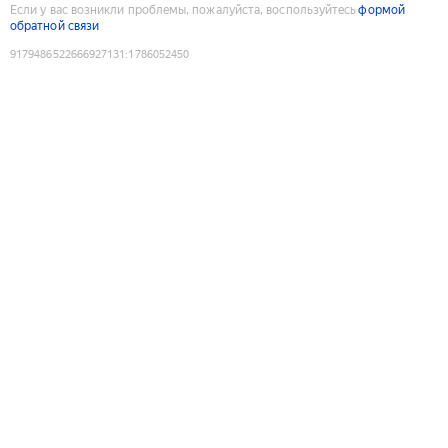
Если у вас возникли проблемы, пожалуйста, воспользуйтесь
формой
обратной связи
9179486522666927131
:
1786052450