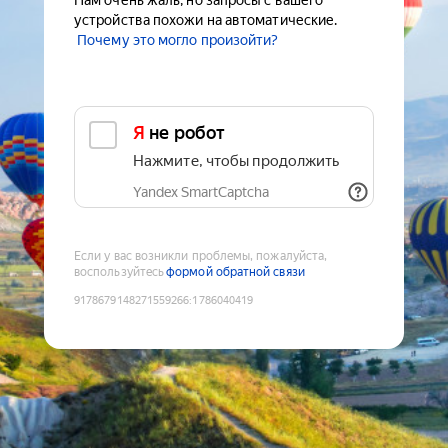
Нам очень жаль, но запросы с вашего
устройства похожи на автоматические.
Почему это могло произойти?
Я не робот
Нажмите, чтобы продолжить
Yandex SmartCaptcha
Если у вас возникли проблемы, пожалуйста,
воспользуйтесь
формой обратной связи
9178679148271559266
:
1786040419