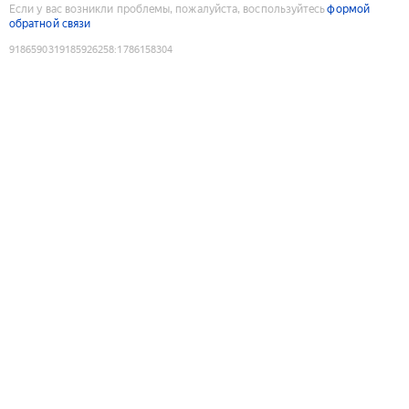
Если у вас возникли проблемы, пожалуйста, воспользуйтесь
формой
обратной связи
9186590319185926258
:
1786158304