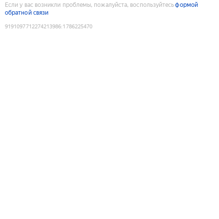
Если у вас возникли проблемы, пожалуйста, воспользуйтесь
формой
обратной связи
9191097712274213986
:
1786225470