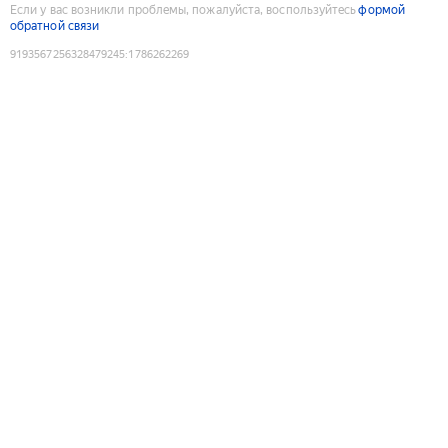
Если у вас возникли проблемы, пожалуйста, воспользуйтесь
формой
обратной связи
9193567256328479245
:
1786262269