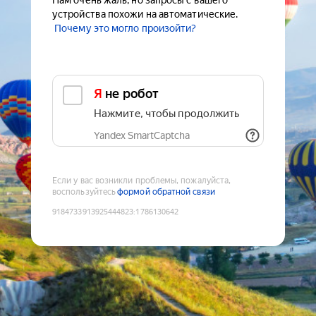
Нам очень жаль, но запросы с вашего
устройства похожи на автоматические.
Почему это могло произойти?
Я не робот
Нажмите, чтобы продолжить
Yandex SmartCaptcha
Если у вас возникли проблемы, пожалуйста,
воспользуйтесь
формой обратной связи
9184733913925444823
:
1786130642