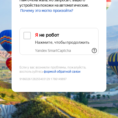
Нам очень жаль, но запросы с вашего
устройства похожи на автоматические.
Почему это могло произойти?
Я не робот
Нажмите, чтобы продолжить
Yandex SmartCaptcha
Если у вас возникли проблемы, пожалуйста,
воспользуйтесь
формой обратной связи
9186026128255403129
:
1786149897