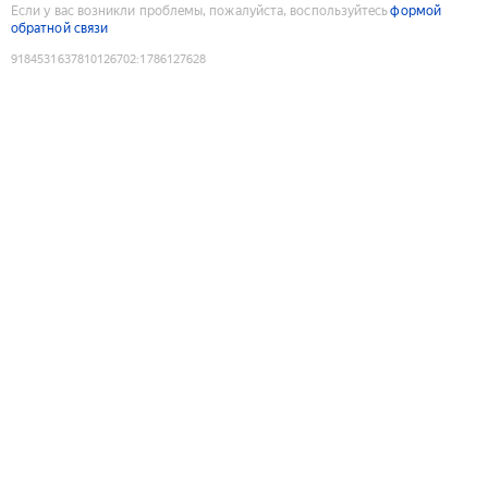
Если у вас возникли проблемы, пожалуйста, воспользуйтесь
формой
обратной связи
9184531637810126702
:
1786127628