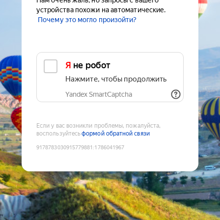
Нам очень жаль, но запросы с вашего
устройства похожи на автоматические.
Почему это могло произойти?
Я не робот
Нажмите, чтобы продолжить
Yandex SmartCaptcha
Если у вас возникли проблемы, пожалуйста,
воспользуйтесь
формой обратной связи
9178783030915779881
:
1786041967