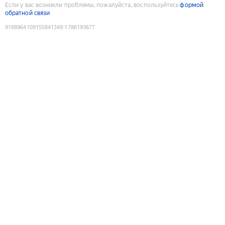
Если у вас возникли проблемы, пожалуйста, воспользуйтесь
формой
обратной связи
9188964109155841349
:
1786193677