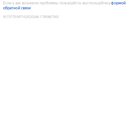
Если у вас возникли проблемы, пожалуйста, воспользуйтесь
формой
обратной связи
9173775097102520246
:
1785967343