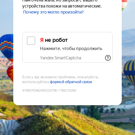
Нам очень жаль, но запросы с вашего
устройства похожи на автоматические.
Почему это могло произойти?
Я не робот
Нажмите, чтобы продолжить
Yandex SmartCaptcha
Если у вас возникли проблемы, пожалуйста,
воспользуйтесь
формой обратной связи
9190076982495220796
:
1786210260