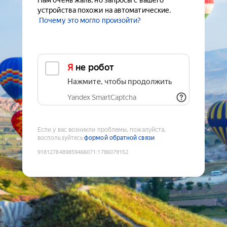
Нам очень жаль, но запросы с вашего
устройства похожи на автоматические.
Почему это могло произойти?
Я не робот
Нажмите, чтобы продолжить
Yandex SmartCaptcha
Если у вас возникли проблемы, пожалуйста,
воспользуйтесь
формой обратной связи
9181278489859466071
:
1786079152