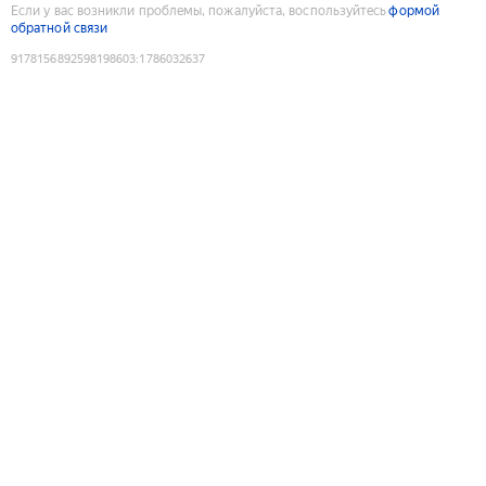
Если у вас возникли проблемы, пожалуйста, воспользуйтесь
формой
обратной связи
9178156892598198603
:
1786032637