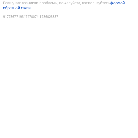
Если у вас возникли проблемы, пожалуйста, воспользуйтесь
формой
обратной связи
9177567719317470074
:
1786023857