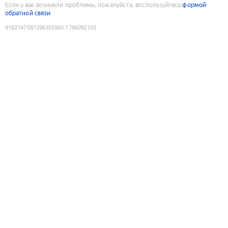
Если у вас возникли проблемы, пожалуйста, воспользуйтесь
формой
обратной связи
9182147587296355950
:
1786092103