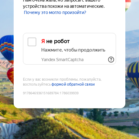
Нам очень жаль, но запросы с вашего
устройства похожи на автоматические.
Почему это могло произойти?
Я не робот
Нажмите, чтобы продолжить
Yandex SmartCaptcha
Если у вас возникли проблемы, пожалуйста,
воспользуйтесь
формой обратной связи
9178646936151689784
:
1786039939