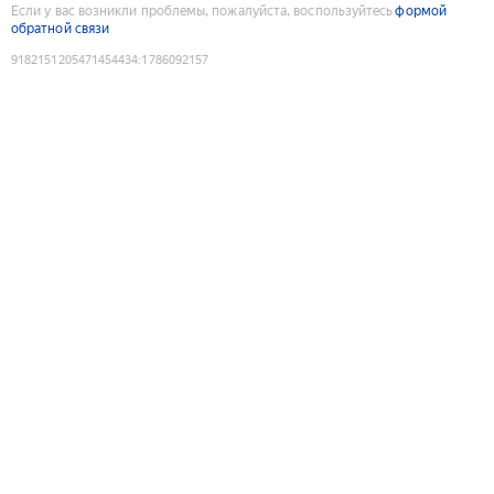
Если у вас возникли проблемы, пожалуйста, воспользуйтесь
формой
обратной связи
9182151205471454434
:
1786092157