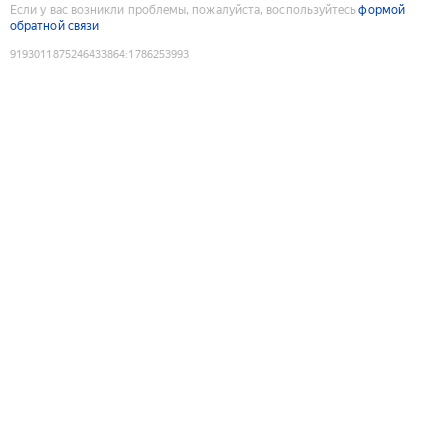
Если у вас возникли проблемы, пожалуйста, воспользуйтесь
формой
обратной связи
9193011875246433864
:
1786253993