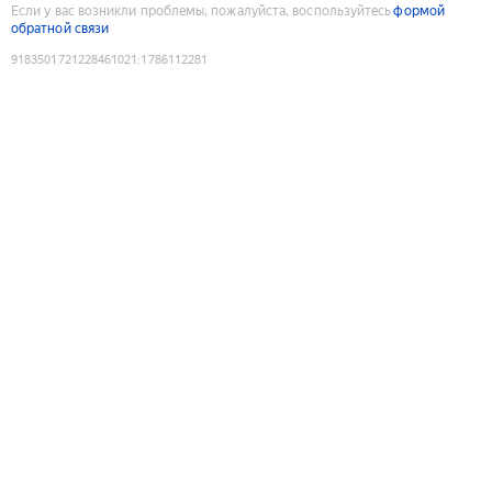
Если у вас возникли проблемы, пожалуйста, воспользуйтесь
формой
обратной связи
9183501721228461021
:
1786112281