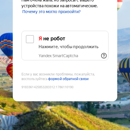
Нам очень жаль, но запросы с вашего
устройства похожи на автоматические.
Почему это могло произойти?
Я не робот
Нажмите, чтобы продолжить
Yandex SmartCaptcha
Если у вас возникли проблемы, пожалуйста,
воспользуйтесь
формой обратной связи
9183361425853283312
:
1786110190