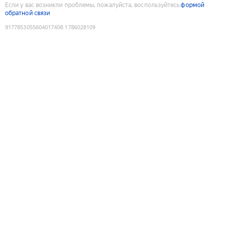
Если у вас возникли проблемы, пожалуйста, воспользуйтесь
формой
обратной связи
9177853055604017408
:
1786028109