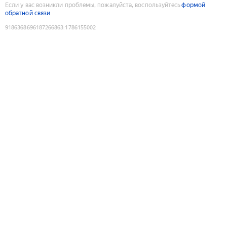
Если у вас возникли проблемы, пожалуйста, воспользуйтесь
формой
обратной связи
9186368696187266863
:
1786155002