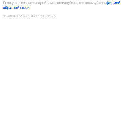
Если у вас возникли проблемы, пожалуйста, воспользуйтесь
формой
обратной связи
9178084985180813473
:
1786031565