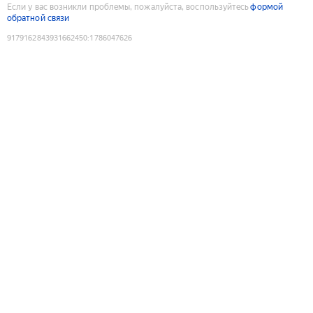
Если у вас возникли проблемы, пожалуйста, воспользуйтесь
формой
обратной связи
9179162843931662450
:
1786047626