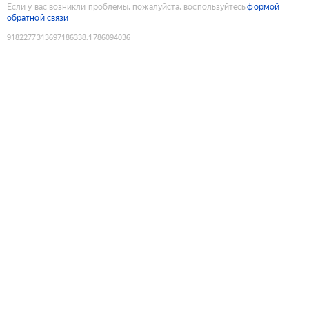
Если у вас возникли проблемы, пожалуйста, воспользуйтесь
формой
обратной связи
9182277313697186338
:
1786094036