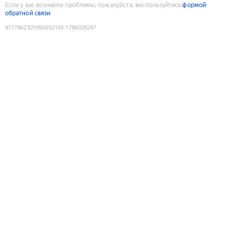
Если у вас возникли проблемы, пожалуйста, воспользуйтесь
формой
обратной связи
9177862325956032105
:
1786028247