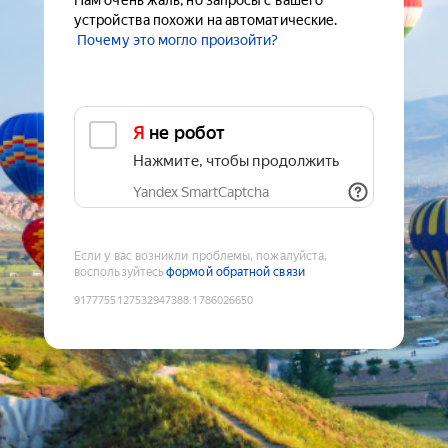
Нам очень жаль, но запросы с вашего
устройства похожи на автоматические.
Почему это могло произойти?
Я не робот
Нажмите, чтобы продолжить
Yandex SmartCaptcha
Если у вас возникли проблемы, пожалуйста,
воспользуйтесь
формой обратной связи
9177755127532947388
:
1786026650