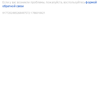
Если у вас возникли проблемы, пожалуйста, воспользуйтесь
формой
обратной связи
9177202885268497572
:
1786018421