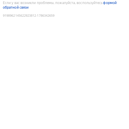
Если у вас возникли проблемы, пожалуйста, воспользуйтесь
формой
обратной связи
9198962145622923812
:
1786342659