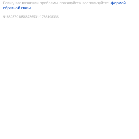
Если у вас возникли проблемы, пожалуйста, воспользуйтесь
формой
обратной связи
9183237018568786531
:
1786108336