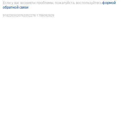
Если у вас возникли проблемы, пожалуйста, воспользуйтесь
формой
обратной связи
9182203020763352276
:
1786092929