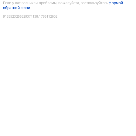
Если у вас возникли проблемы, пожалуйста, воспользуйтесь
формой
обратной связи
9183523256329374138
:
1786112602