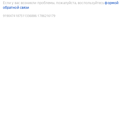
Если у вас возникли проблемы, пожалуйста, воспользуйтесь
формой
обратной связи
9190474187511336886
:
1786216179