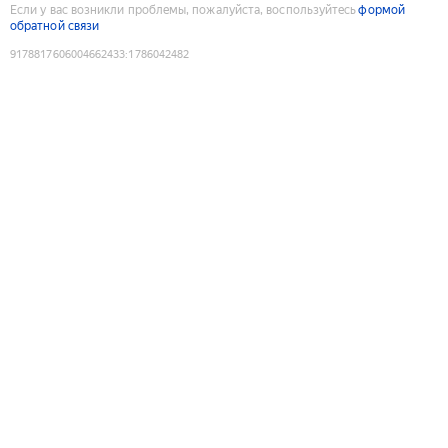
Если у вас возникли проблемы, пожалуйста, воспользуйтесь
формой
обратной связи
9178817606004662433
:
1786042482