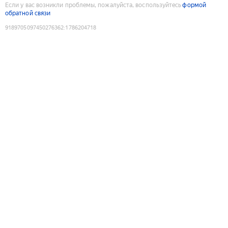
Если у вас возникли проблемы, пожалуйста, воспользуйтесь
формой
обратной связи
9189705097450276362
:
1786204718