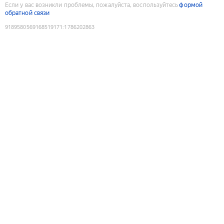
Если у вас возникли проблемы, пожалуйста, воспользуйтесь
формой
обратной связи
9189580569168519171
:
1786202863