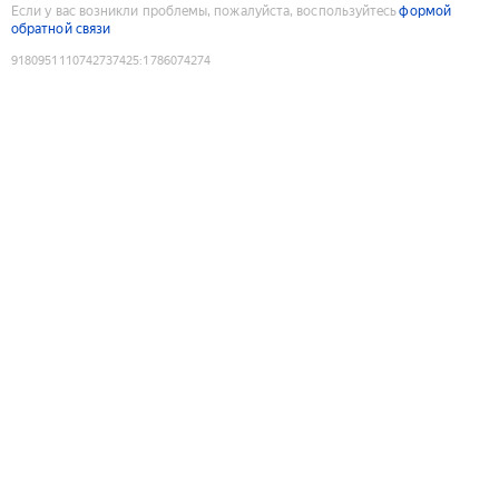
Если у вас возникли проблемы, пожалуйста, воспользуйтесь
формой
обратной связи
9180951110742737425
:
1786074274