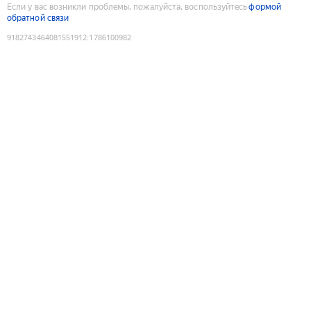
Если у вас возникли проблемы, пожалуйста, воспользуйтесь
формой
обратной связи
9182743464081551912
:
1786100982