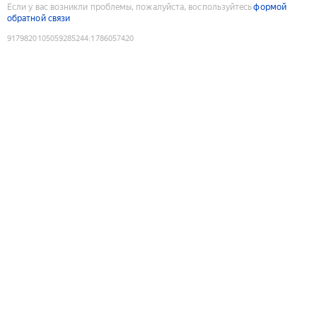
Если у вас возникли проблемы, пожалуйста, воспользуйтесь
формой
обратной связи
9179820105059285244
:
1786057420