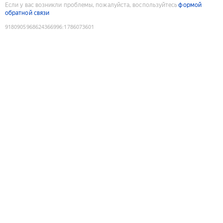
Если у вас возникли проблемы, пожалуйста, воспользуйтесь
формой
обратной связи
9180905968624366996
:
1786073601